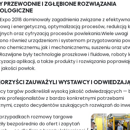
Y PRZEWODNIE I ZGŁĘBIONE ROZWIĄZANIA
OLOGICZNE
tExpo 2018 dominowały zagadnienia związane z efektywno
łową i energetyczną, optymalizacją procesów, redukcją 
jnych oraz cyfryzacją procesów powlekania.Wiele uwagi
ono również urządzeniom i systemom przygotowania pow
no chemicznemu, jak i mechanicznemu, suszeniu oraz ut
Rozwijane były technologie proszkowe i fluidowe, roboty l
zacja aplikacji, a także produkty i rozwiązania poprawia
 jakości powłok.
 KORZYŚCI ZAUWAŻYLI WYSTAWCY I ODWIEDZAJ
cy targów podkreślali wysoką jakość odwiedzających — b
mix profesjonalistów z bardzo konkretnymi potrzebami
nymi, często decydentów szukających rozwiązań do inwes
 przypadkach rozmowy targowe
ły bezpośrednio do ofert i zapytań