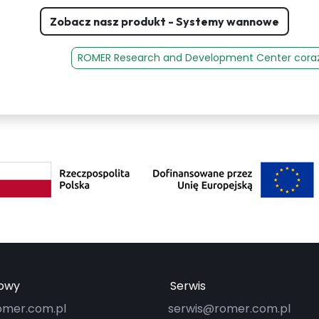
Zobacz nasz produkt - Systemy wannowe
ROMER Research and Development Center coraz 
lowy
Serwis
mer.com.pl
serwis@romer.com.pl