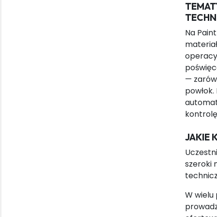
TEMAT
TECHN
Na Pain
materia
operacy
poświęc
— zarów
powłok. 
automaty
kontrolę
JAKIE
Uczestni
szeroki 
technicz
W wielu
prowadzi