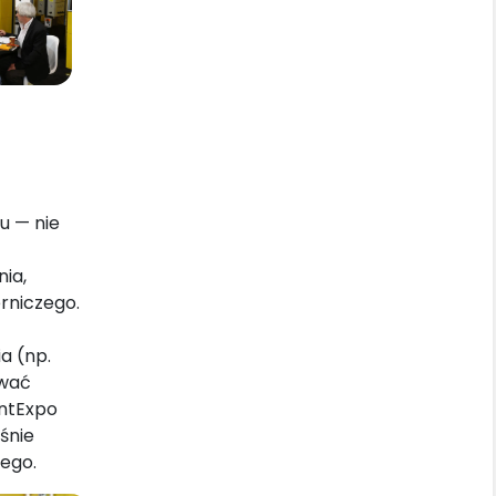
u — nie
ia,
rniczego.
a (np.
ywać
intExpo
śnie
ego.