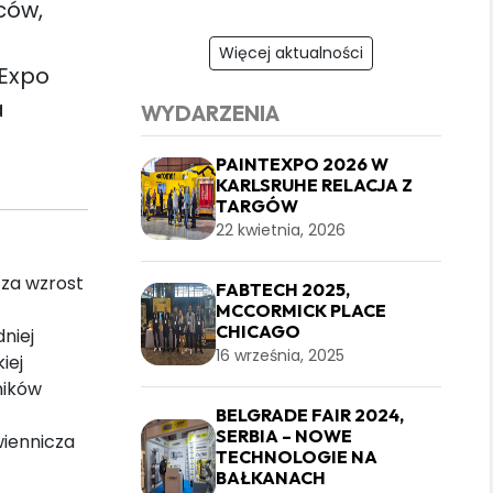
ców,
Więcej aktualności
tExpo
a
WYDARZENIA
PAINTEXPO 2026 W
KARLSRUHE RELACJA Z
TARGÓW
22 kwietnia, 2026
cza wzrost
FABTECH 2025,
MCCORMICK PLACE
CHICAGO
niej
16 września, 2025
iej
ników
BELGRADE FAIR 2024,
SERBIA – NOWE
wiennicza
TECHNOLOGIE NA
BAŁKANACH