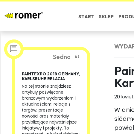
START
SKLEP
PROD
WYDAR
Sedno
Pai
PAINTEXPO 2018 GERMANY,
Kar
KARLSRUHE RELACJA
Na tej stronie znajdziesz
artykuły poświęcone
20 kwiet
branżowym wydarzeniom i
aktualnościom: relacje z
W dnia
targów, prezentacje
nowości oraz materiały
siódme
przybliżające najważniejsze
powłok
inicjatywy i projekty. To
przestrzeń, w której dzielimy