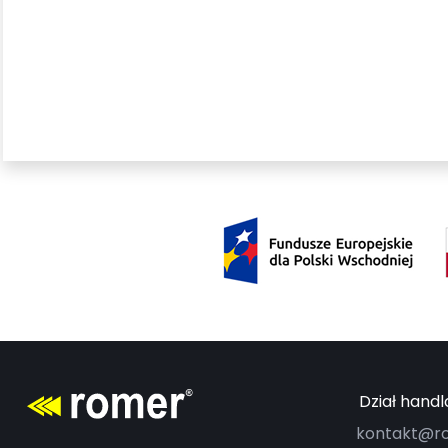
Dział hand
kontakt@ro