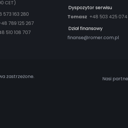
:00 CET)
Dyspozytor serwisu
8 573 163 280
Tomasz
+48 503 425 074
+48 789 125 267
Dział finansowy
48 510 108 707
finanse@romer.com.pl
wa zastrzeżone.
Nasi partn