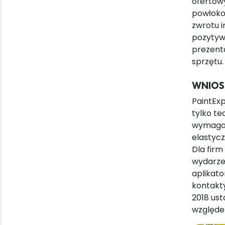
ofertowy
powłoko
zwrotu i
pozytywn
prezenta
sprzętu.
WNIOSK
PaintExp
tylko te
wymagan
elastycz
Dla firm
wydarze
aplikat
kontakty
2018 ust
względem