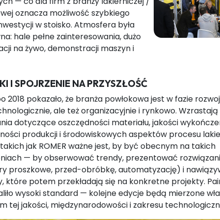
ch — co dla firm z branży lakierniczej /
wej oznacza możliwość szybkiego
nwestycji w stoisko. Atmosfera była
a: hale pełne zainteresowania, dużo
cji na żywo, demonstracji maszyn i
I I SPOJRZENIE NA PRZYSZŁOŚĆ
o 2018 pokazało, że branża powłokowa jest w fazie rozwoj
chnologicznie, ale też organizacyjnie i rynkowo. Wzrastają
ia dotyczące oszczędności materiału, jakości wykończen
ności produkcji i środowiskowych aspektów procesu lakie
 takich jak ROMER ważne jest, by być obecnym na takich
niach — by obserwować trendy, prezentować rozwiązani
ory proszkowe, przed-obróbkę, automatyzację) i nawiąz
, które potem przekładają się na konkretne projekty. Pa
aliło wysoki standard — kolejne edycje będą mierzone wła
 tej jakości, międzynarodowości i zakresu technologiczn