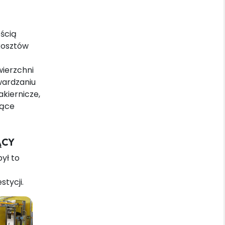
ścią
kosztów
ierzchni
wardzaniu
akiernicze,
jące
ĄCY
ył to
tycji.