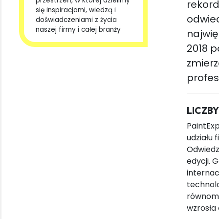
rekord
się inspiracjami, wiedzą i
odwied
doświadczeniami z życia
naszej firmy i całej branży
najwię
2018 p
zmierz
profesj
LICZBY
PaintExp
udziału 
Odwiedza
edycji. 
internac
technolo
równomi
wzrosła 