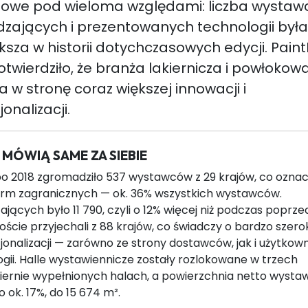
owe pod wieloma względami: liczba wystaw
zających i prezentowanych technologii była
ksza w historii dotychczasowych edycji. Pain
otwierdziło, że branża lakiernicza i powłokow
a w stronę coraz większej innowacji i
onalizacji.
 MÓWIĄ SAME ZA SIEBIE
o 2018 zgromadziło 537 wystawców z 29 krajów, co ozna
firm zagranicznych — ok. 36% wszystkich wystawców.
jących było 11 790, czyli o 12% więcej niż podczas poprzed
Goście przyjechali z 88 krajów, co świadczy o bardzo szerok
jonalizacji — zarówno ze strony dostawców, jak i użytkow
gii. Halle wystawiennicze zostały rozlokowane w trzech
ernie wypełnionych halach, a powierzchnia netto wysta
o ok. 17%, do 15 674 m².