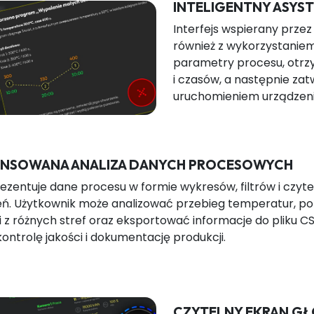
INTELIGENTNY ASYST
Interfejs wspierany prze
również z wykorzystanie
parametry procesu, otr
i czasów, a następnie zat
uruchomieniem urządzeni
NSOWANA ANALIZA DANYCH PROCESOWYCH
ezentuje dane procesu w formie wykresów, filtrów i czyt
eń. Użytkownik może analizować przebieg temperatur, 
 z różnych stref oraz eksportować informacje do pliku CS
kontrolę jakości i dokumentację produkcji.
CZYTELNY EKRAN GŁ