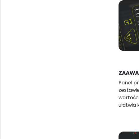
ZAAWA
Panel pr
zestawi
wartości
ułatwia 