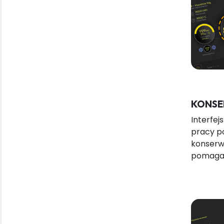
KONSE
Interfej
pracy po
konserwa
pomagaj