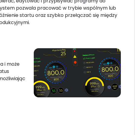
ierać, edytować i przypisywać programy do
ystem pozwala pracować w trybie wspólnym lub
óźnienie startu oraz szybko przełączać się między
odukcyjnymi.
ia i może
atus
możliwiając