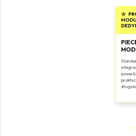
PR
MODU
DEDYK
PIEC
MOD
Standa
integra
power&f
praktyc
długość