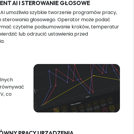
ENT AI I STEROWANIE GŁOSOWE
Moduły specjalistyczne
z AI umożliwia szybkie tworzenie programów pracy,
m sterowania głosowego. Operator może podać
zymać czytelne podsumowanie kroków, temperatur
wierdzić lub odrzucić ustawienia przed
a.
Inteligentny komin i drzwi
samozatrzaskujące
elnych
porównywać
V, co
ÓWNY PRACY URZĄDZENIA