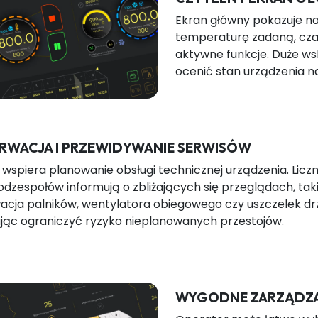
Ekran główny pokazuje na
temperaturę zadaną, czas
aktywne funkcje. Duże ws
ocenić stan urządzenia na
RWACJA I PRZEWIDYWANIE SERWISÓW
s wspiera planowanie obsługi technicznej urządzenia. Liczn
dzespołów informują o zbliżających się przeglądach, taki
cja palników, wentylatora obiegowego czy uszczelek drz
ąc ograniczyć ryzyko nieplanowanych przestojów.
WYGODNE ZARZĄDZA