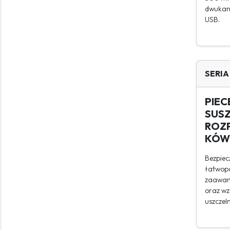
dwukana
USB.
SERIA
PIEC
SUSZ
ROZ
KÓW
Bezpiec
łatwopa
zaawans
oraz w
uszczeln