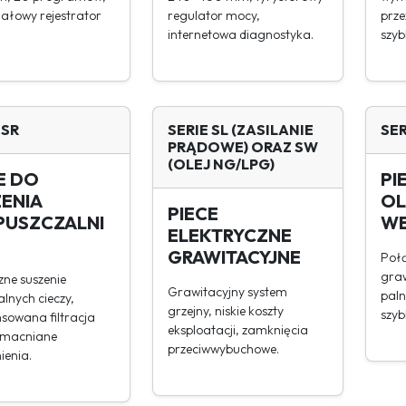
łowy rejestrator
regulator mocy,
prze
internetowa diagnostyka.
szyb
 SR
SERIE SL (ZASILANIE
SE
PRĄDOWE) ORAZ SW
(OLEJ NG/LPG)
E DO
PI
ENIA
OL
PIECE
PUSZCZALNI
WE
ELEKTRYCZNE
GRAWITACYJNE
Połą
graw
zne suszenie
Grawitacyjny system
paln
lnych cieczy,
grzejny, niskie koszty
szyb
owana filtracja
eksploatacji, zamknięcia
zmacniane
przeciwwybuchowe.
ienia.