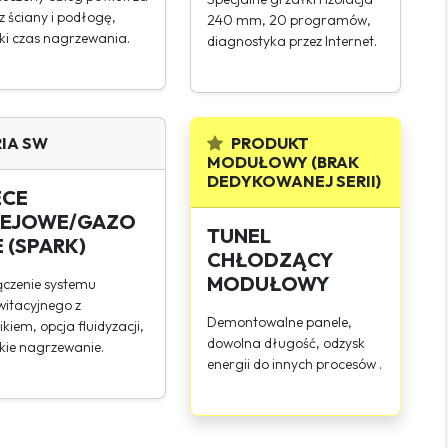
z ściany i podłogę,
240 mm, 20 programów,
ki czas nagrzewania.
diagnostyka przez Internet.
System sterowania i
RIA SW
PRODUKT
monitoringu
MODUŁOWY (BRAK
DEDYKOWANEJ SERII)
ECE
EJOWE/GAZO
TUNEL
 (SPARK)
CHŁODZĄCY
MODUŁOWY
czenie systemu
itacyjnego z
Moduł grzewczy
Demontowalne panele,
ikiem, opcja fluidyzacji,
dowolna długość, odzysk
kie nagrzewanie.
energii do innych procesów .