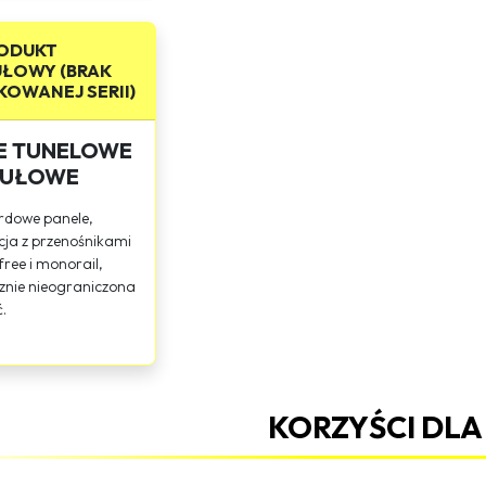
ODUKT
ŁOWY (BRAK
OWANEJ SERII)
E TUNELOWE
UŁOWE
rdowe panele,
cja z przenośnikami
ree i monorail,
znie nieograniczona
.
KORZYŚCI DLA 