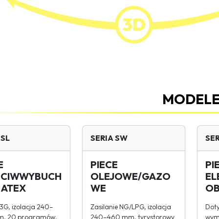
MODEL
 SL
SERIA SW
SER
E
PIECE
PI
ECIWWYBUCH
OLEJOWE/GAZO
EL
 ATEX
WE
OB
 3G, izolacja 240–
Zasilanie NG/LPG, izolacja
Doty
, 20 programów,
240–460 mm, tyrystorowy
wym