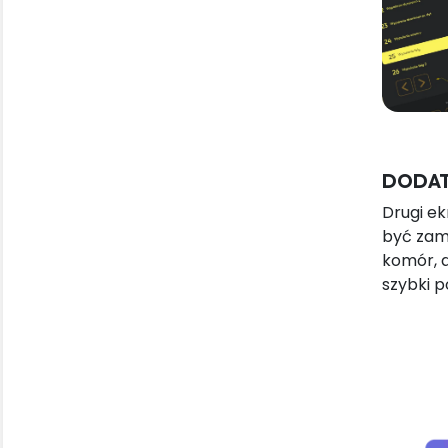
DODAT
Drugi ek
być zamo
komór, a
szybki 