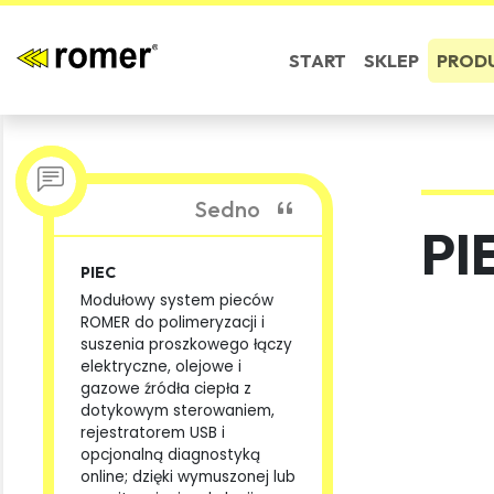
START
SKLEP
PROD
Sedno
PI
PIEC
Modułowy system pieców
ROMER do polimeryzacji i
suszenia proszkowego łączy
elektryczne, olejowe i
gazowe źródła ciepła z
dotykowym sterowaniem,
rejestratorem USB i
opcjonalną diagnostyką
online; dzięki wymuszonej lub