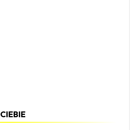
Cyrkulacja powietrza
Izolacja i konstrukcja
Bezpieczeństwo i
certyfikacja
CIEBIE