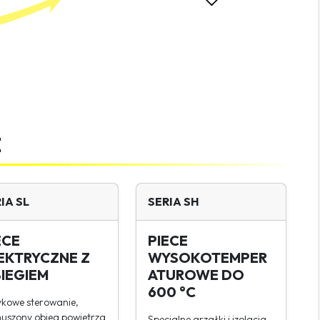
Konserwacja i
przewidywanie serwisów
E
Wygodne zarządzanie
programami
IA SL
SERIA SH
ECE
PIECE
EKTRYCZNE Z
WYSOKOTEMPER
IEGIEM
ATUROWE DO
600 °C
Dodatkowy ekran
kowe sterowanie,
informacyjny na hali
uszony obieg powietrza
Specjalne grzałki i izolacja